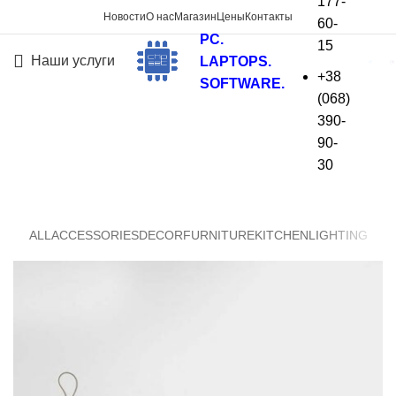
177-
Новости
О нас
Магазин
Цены
Контакты
60-
PC.
15
Наши услуги
LAPTOPS.
+38
SOFTWARE.
(068)
Kitchen
390-
90-
На главную
»
Kitchen
30
ALL
ACCESSORIES
DECOR
FURNITURE
KITCHEN
LIGHTING