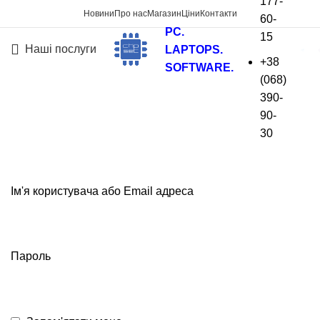
177-
Новини
Про нас
Магазин
Ціни
Контакти
60-
PC.
15
Наші послуги
LAPTOPS.
+38
SOFTWARE.
(068)
Войти
390-
90-
На головну
»
Войти
30
Ім'я користувача або Email адреса
Пароль