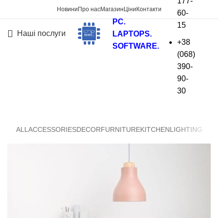
177-
Новини
Про нас
Магазин
Ціни
Контакти
60-
PC.
15
Наші послуги
LAPTOPS.
+38
SOFTWARE.
(068)
Lighting
390-
90-
На головну
»
Lighting
30
ALL
ACCESSORIES
DECOR
FURNITURE
KITCHEN
LIGHTING