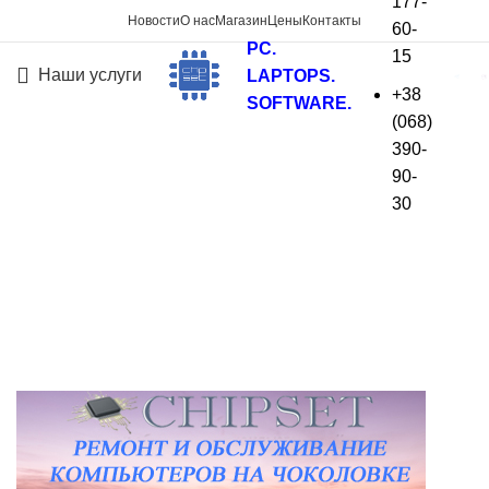
177-
Новости
О нас
Магазин
Цены
Контакты
60-
PC.
15
Наши услуги
LAPTOPS.
+38
SOFTWARE.
(068)
Ремонт компьютеров и
390-
90-
ноутбуков Чоколовка,
30
Киев
На главную
»
Ремонт компьютеров и ноутбуков
Чоколовка, Киев