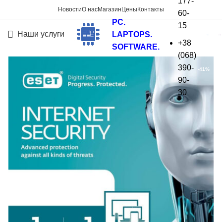
177-
Новости
О нас
Магазин
Цены
Контакты
60-
PC.
15
Наши услуги
LAPTOPS.
+38
SOFTWARE.
(068)
390-
-41%
90-
30