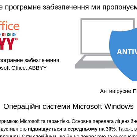
е програмне забезпечення ми пропонує
рограмне забезпечення
osoft Office, ABBYY
Антивірусне 
Операційні системи Microsoft Windows
дтримкою Microsoft та гарантією. Основна перевага ліцензій
одуктивність
підвищується в середньому на 30%
. Також,
влення) і бути спокійним, що Ви
не покараєте за використа