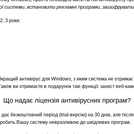
ої системи
,
встановити рекламні програми
,
зашифрувати 
2, 3 роки:
йкращий антивірус для Windows, з яким система не отримає
акож ви отримаєте в подарунок такі функції: захист веб-кам
Що надає ліцензія антивірусних програм?
в дає безкоштовний період (trial-версію) на 30 днів, але післ
що робить Вашу систему невразливою до шкідливих програм.