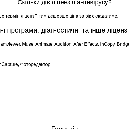
Скільки діє ліцензія антивірусу?
ше термін ліцензії, тим дешевше ціна за рік складатиме.
ні програми, діагностичні та інше ліценз
amviewer, Muse, Animate, Audition, After Effects, InCopy, Bridg
nCapture, Фоторедактор
Гарантія