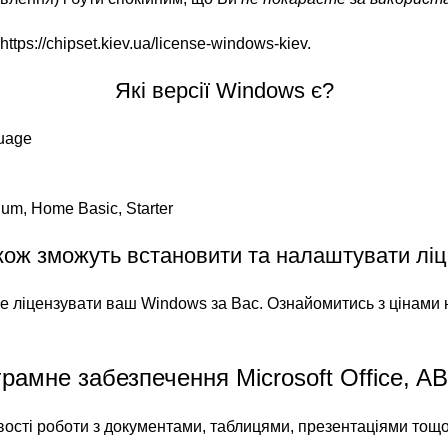
https://chipset.kiev.ua/license-windows-kiev
.
Які версії Windows є?
guage
ium, Home Basic, Starter
кож зможуть встановити та налаштувати лі
же ліцензувати ваш Windows за Вас. Ознайомитись з цінами н
рамне забезпечення Microsoft Office, A
сті роботи з документами, таблицями, презентаціями тощо.