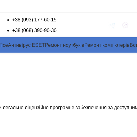
+38 (093) 177-60-15
Зворотній зв'язок
+38 (068) 390-90-30
fice
Антивірус ESET
Ремонт ноутбуків
Ремонт комп'ютерів
Вс
ійне програмне забез
На головну
»
Лицензионное программное обеспечени
ти легальне ліцензійне програмне забезпечення за доступн