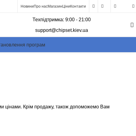
Новини
Про нас
Магазин
Ціни
Контакти
0
Техпідтримка: 9:00 - 21:00
support@chipset.kiev.ua
тановлення програм
печення
ими цінами. Крім продажу, також допоможемо Вам