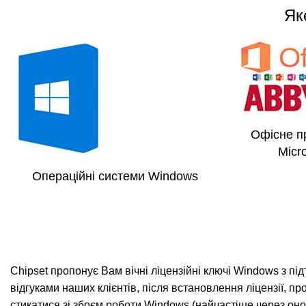
Як
Офісне п
Micr
Операційні системи Windows
Chipset пропонує Вам вічні ліцензійні ключі Windows з пі
відгуками наших клієнтів, після встановлення ліцензії, пр
стикатися зі збоєм роботи Windows (найчастіше через оно