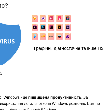
мо?
Графічні, діагностичне та інше ПЗ
ПЗ
ної Windows - це
підвищена продуктивність
. За
 використання легальної копії Windows дозволяє Вам не
ння піратської версії Windows.