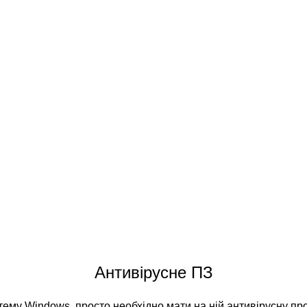
Антивірусне ПЗ
ему Windows, просто необхідно мати на ній антивірусну пр