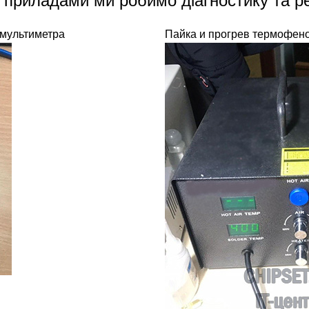
 приладами ми робимо діагностику та р
 мультиметра
Пайка и прогрев термофен