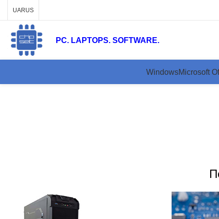
UA
RUS
PC. LAPTOPS. SOFTWARE.
Windows
Microsoft Of
Ре
П