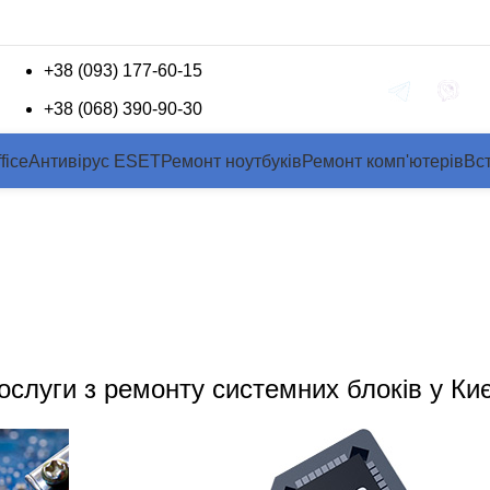
+38 (093) 177-60-15
Зворотній зв'язок
+38 (068) 390-90-30
fice
Антивірус ESET
Ремонт ноутбуків
Ремонт комп'ютерів
Вс
монт комп'ютерів у Ки
На головну
»
Ремонт комп'ютерів у Києві
ослуги з ремонту системних блоків у Киє