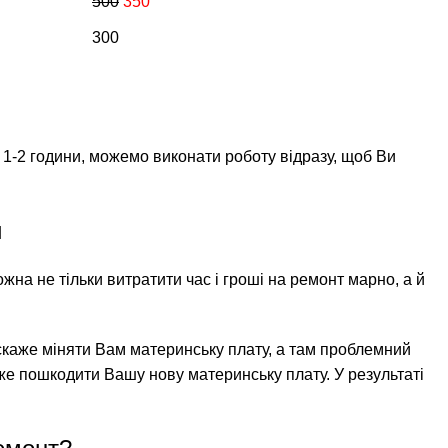
500
350
300
1-2 години, можемо виконати роботу відразу, щоб Ви
и
на не тільки витратити час і гроші на ремонт марно, а й
скаже міняти Вам материнську плату, а там проблемний
же пошкодити Вашу нову материнську плату. У результаті