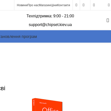
Новини
Про нас
Магазин
Ціни
Контакти
0
Техпідтримка: 9:00 - 21:00
support@chipset.kiev.ua
тановлення програм
єві
ві