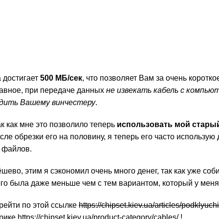
 достигает
500 МБ/сек
, что позволяет Вам за очень коротк
лавное, при передаче данных
не извекать кабель с компью
едить Вашему винчестеру
.
ак как мне это позволило теперь
использовать мой стары
сле обрезки его на половину, я теперь его часто использую 
 файлов.
дёшево, этим я сэкономил очень много денег, так как уже соб
его была даже меньше чем с тем вариантом, который у меня
ерейти по этой ссылке
https://chipset.kiev.ua/articles/podklyuchi
брике
https://chipset.kiev.ua/product-category/cables/
!