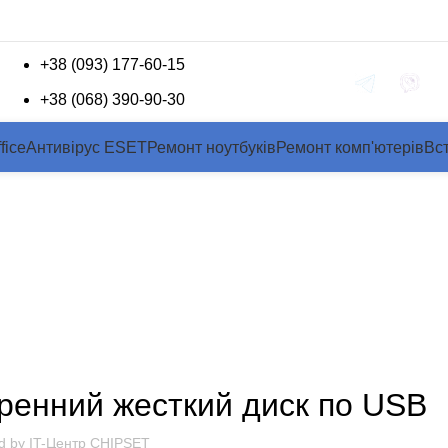
+38 (093) 177-60-15
Зворотній зв'язок
+38 (068) 390-90-30
fice
Антивірус ESET
Ремонт ноутбуків
Ремонт комп'ютерів
Вс
Новини
»
Новини
»
Статьи
»
Как подключить внутренний жесткий
СТАТЬИ
ренний жесткий диск по USB
d by
IT-Центр CHIPSET