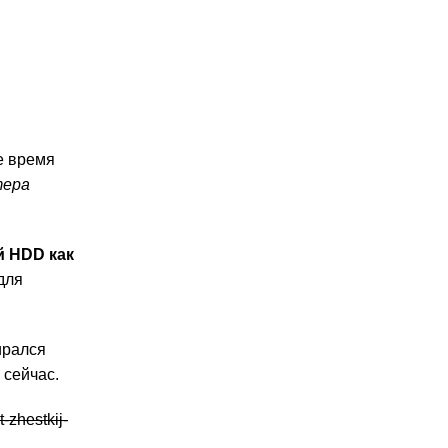
ое время
тера
й HDD как
для
ирался
 сейчас.
t-zhestkij-