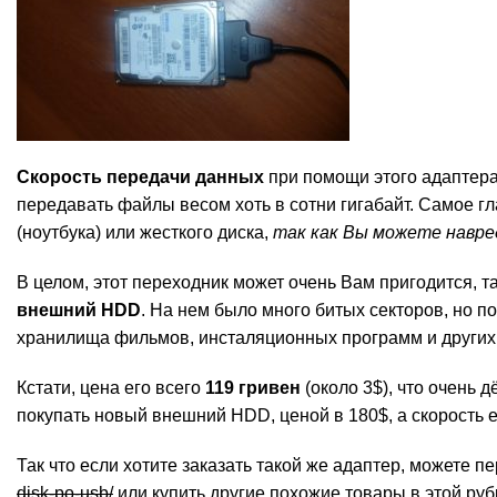
Скорость передачи данных
при помощи этого адаптера
передавать файлы весом хоть в сотни гигабайт. Самое г
(ноутбука) или жесткого диска,
так как Вы можете навр
В целом, этот переходник может очень Вам пригодится, т
внешний HDD
. На нем было много битых секторов, но по
хранилища фильмов, инсталяционных программ и других
Кстати, цена его всего
119 гривен
(около 3$), что очень 
покупать новый внешний HDD, ценой в 180$, а скорость 
Так что если хотите заказать такой же адаптер, можете п
disk-po-usb/
или купить другие похожие товары в этой ру