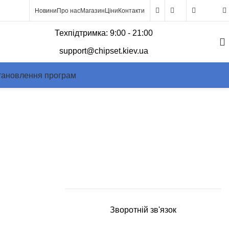
Новини
Про нас
Магазин
Ціни
Контакти
0
Техпідтримка: 9:00 - 21:00
support@chipset.kiev.ua
тановлення програм
 диск по USB
Зворотній зв'язок