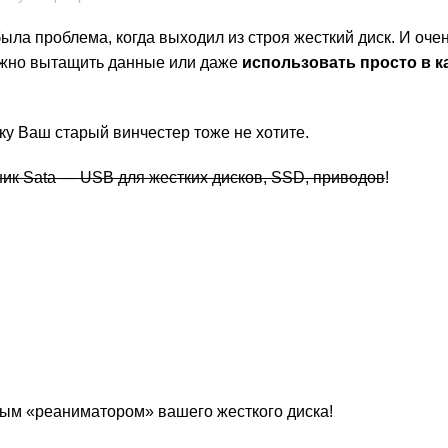
ыла проблема, когда выходил из строя жесткий диск. И оче
можно вытащить данные или даже
использовать просто в к
лку Ваш старый винчестер тоже не хотите.
ик Sata — USB для жестких дисков, SSD, приводов
!
ным «реаниматором» вашего жесткого диска!