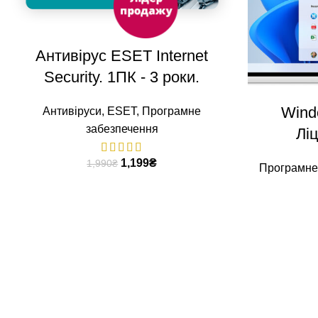
ДОДАТИ В КОШИК
Антивірус ESET Internet
Security. 1ПК - 3 роки.
Windo
Антивіруси
,
ESET
,
Програмне
забезпечення
Лі
1,199
₴
1,990
₴
Програмне