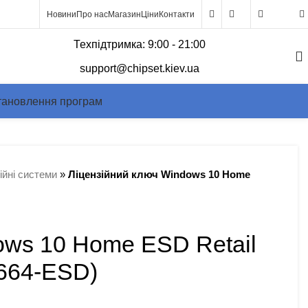
Новини
Про нас
Магазин
Ціни
Контакти
0
Техпідтримка: 9:00 - 21:00
support@chipset.kiev.ua
тановлення програм
йні системи
»
Ліцензійний ключ Windows 10 Home
ows 10 Home ESD Retail
664-ESD)