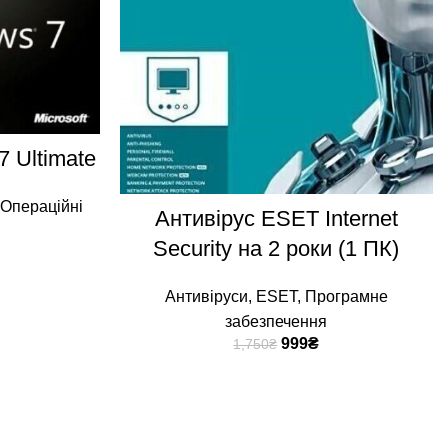
К
7 Ultimate
ДОДАТИ В КОШИК
Операційні
Антивірус ESET Internet
Security на 2 роки (1 ПК)
Антивіруси
,
ESET
,
Програмне
забезпечення
999
₴
1,750
₴
Для клієнтів