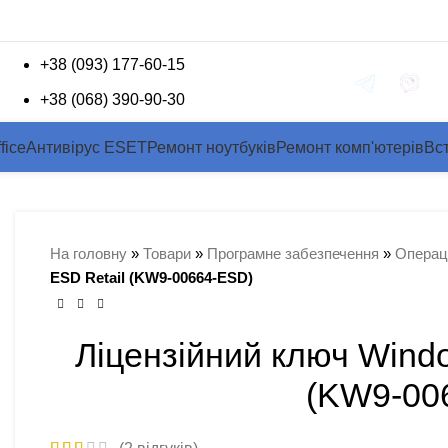
+38 (093) 177-60-15
Зворотній зв'язок
+38 (068) 390-90-30
fice
Антивірус ESET
Ремонт ноутбуків
Ремонт комп'ютерів
Вс
На головну
»
Товари
»
Програмне забезпечення
»
Операці
ESD Retail (KW9-00664-ESD)
Ліцензійний ключ Wind
(KW9-00