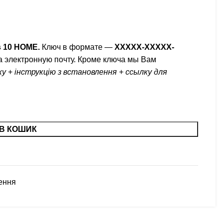
s 10 HOME.
Ключ в формате —
XXXXX-XXXXX-
а электронную почту. Кроме ключа мы Вам
ку
+
інструкцію з встановлення
+
ссылку для
В КОШИК
ення