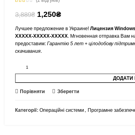
(
2
відгуків)
1,250
₴
3,889
₴
Лучшее предложение в Украине!
Лицензия Window
XXXXX-XXXXX-XXXXX
. Мгновенная отправка Вам н
предоставим:
Гарантію 5 лет
+
цілодобову підтрим
скачивания
.
ДОДАТИ 
Порівняти
Зберегти
Категорії:
Операційні системи
,
Програмне забезпеч