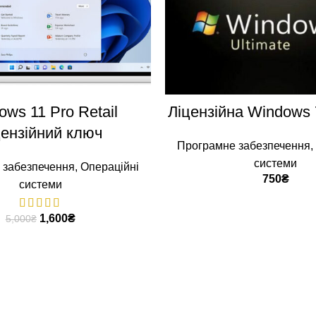
ДОДАТИ В КОШИК
ДОДАТИ В КОШИ
ws 11 Pro Retail
Ліцензійна Windows 
цензійний ключ
Програмне забезпечення
,
системи
 забезпечення
,
Операційні
750
₴
системи
1,600
₴
5,000
₴
Інформація про компанію