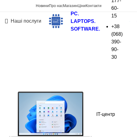
177-
Новини
Про нас
Магазин
Ціни
Контакти
60-
PC.
15
Наші послуги
LAPTOPS.
+38
SOFTWARE.
(068)
Установка Windows 11 в
390-
90-
Киеве
30
На головну
»
Установка Windows 11
IT-центр