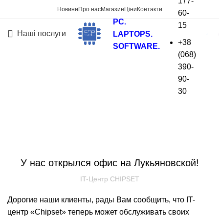
177-
Новини
Про нас
Магазин
Ціни
Контакти
60-
PC.
15
Наші послуги
LAPTOPS.
+38
SOFTWARE.
(068)
Новини
390-
90-
На головну
»
Новини
»
Новини
»
У нас открылся
30
офис на Лукьяновской!
НОВИНИ
У нас открылся офис на Лукьяновской!
IT-Центр CHIPSET
Дорогие наши клиенты, рады Вам сообщить, что IT-
центр «Chipset» теперь может обслуживать своих