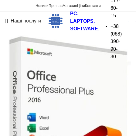
177-
Новини
Про нас
Магазин
Ціни
Контакти
60-
PC.
15
Наші послуги
LAPTOPS.
+38
SOFTWARE.
(068)
390-
-50%
90-
30