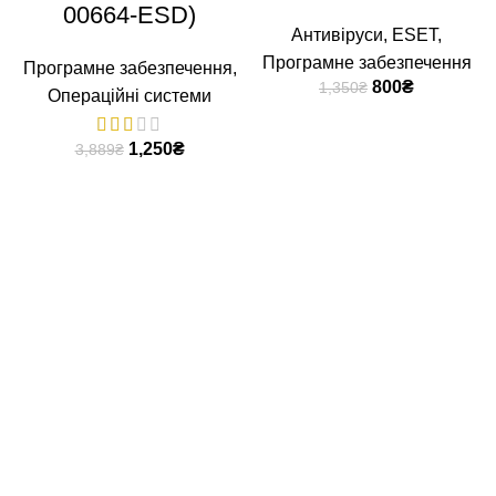
00664-ESD)
Антивіруси
,
ESET
,
Програмне забезпечення
Програмне забезпечення
,
800
₴
1,350
₴
Операційні системи
1,250
₴
3,889
₴
Контакти
Україна, Київ, вулиця Антоновича, 41, офіс 17.
Телефон: (093) 177-6015
support@chipset.kiev.ua
Інформація про компанію